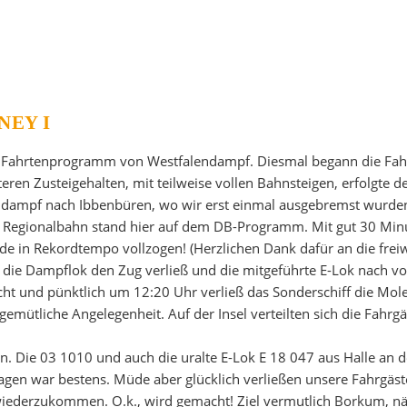
NEY I
m Fahrtenprogramm von Westfalendampf. Diesmal begann die Fah
iteren Zusteigehalten, mit teilweise vollen Bahnsteigen, erfolgte
lldampf nach Ibbenbüren, wo wir erst einmal ausgebremst wurde
 Regionalbahn stand hier auf dem DB-Programm. Mit gut 30 Min
e in Rekordtempo vollzogen! (Herzlichen Dank dafür an die freiw
die Dampflok den Zug verließ und die mitgeführte E-Lok nach v
ht und pünktlich um 12:20 Uhr verließ das Sonderschiff die Mol
emütliche Angelegenheit. Auf der Insel verteilten sich die Fahrgäs
 Die 03 1010 und auch die uralte E-Lok E 18 047 aus Halle an de
gen war bestens. Müde aber glücklich verließen unsere Fahrgäs
ederzukommen. O.k., wird gemacht! Ziel vermutlich Borkum, nä