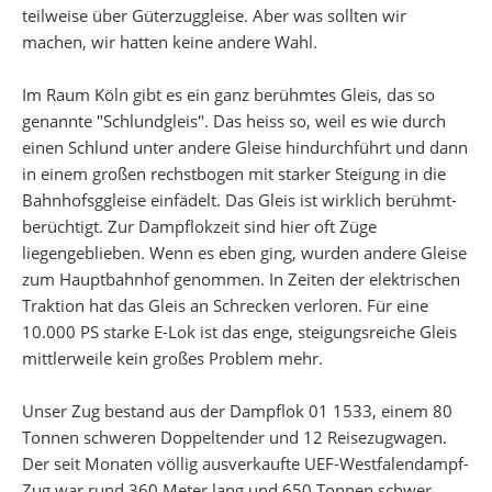
teilweise über Güterzuggleise. Aber was sollten wir
machen, wir hatten keine andere Wahl.
Im Raum Köln gibt es ein ganz berühmtes Gleis, das so
genannte "Schlundgleis". Das heiss so, weil es wie durch
einen Schlund unter andere Gleise hindurchführt und dann
in einem großen rechstbogen mit starker Steigung in die
Bahnhofsggleise einfädelt. Das Gleis ist wirklich berühmt-
berüchtigt. Zur Dampflokzeit sind hier oft Züge
liegengeblieben. Wenn es eben ging, wurden andere Gleise
zum Hauptbahnhof genommen. In Zeiten der elektrischen
Traktion hat das Gleis an Schrecken verloren. Für eine
10.000 PS starke E-Lok ist das enge, steigungsreiche Gleis
mittlerweile kein großes Problem mehr.
Unser Zug bestand aus der Dampflok 01 1533, einem 80
Tonnen schweren Doppeltender und 12 Reisezugwagen.
Der seit Monaten völlig ausverkaufte UEF-Westfalendampf-
Zug war rund 360 Meter lang und 650 Tonnen schwer.