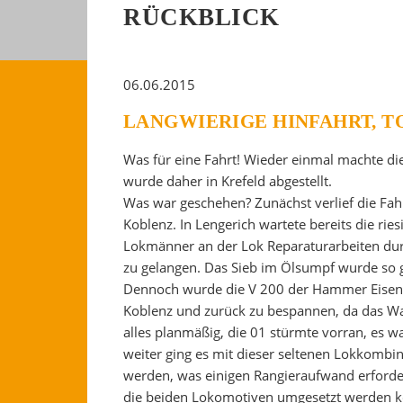
RÜCKBLICK
06.06.2015
LANGWIERIGE HINFAHRT, T
Was für eine Fahrt! Wieder einmal machte di
wurde daher in Krefeld abgestellt.
Was war geschehen? Zunächst verlief die Fa
Koblenz. In Lengerich wartete bereits die r
Lokmänner an der Lok Reparaturarbeiten du
zu gelangen. Das Sieb im Ölsumpf wurde so gu
Dennoch wurde die V 200 der Hammer Eisenb
Koblenz und zurück zu bespannen, da das Was
alles planmäßig, die 01 stürmte vorran, es w
weiter ging es mit dieser seltenen Lokkombin
werden, was einigen Rangieraufwand erfordert
die beiden Lokomotiven umgesetzt werden konn