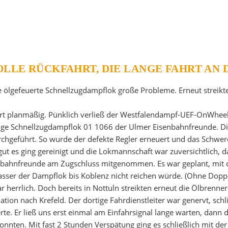
OLLE RÜCKFAHRT, DIE LANGE FAHRT AN 
e ölgefeuerte Schnellzugdampflok große Probleme. Erneut streikt
hrt planmäßig. Pünklich verließ der Westfalendampf-UEF-OnWheel
iesige Schnellzugdampflok 01 1066 der Ulmer Eisenbahnfreunde. Di
rchgeführt. So wurde der defekte Regler erneuert und das Schw
t es ging gereinigt und die Lokmannschaft war zuversichtlich, da
ahnfreunde am Zugschluss mitgenommen. Es war geplant, mit de
ser der Dampflok bis Koblenz nicht reichen würde. (Ohne Doppel
ar herrlich. Doch bereits in Nottuln streikten erneut die Ölbrenn
ation nach Krefeld. Der dortige Fahrdienstleiter war genervt, sch
e. Er ließ uns erst einmal am Einfahrsignal lange warten, dann da
ten. Mit fast 2 Stunden Verspätung ging es schließlich mit der 