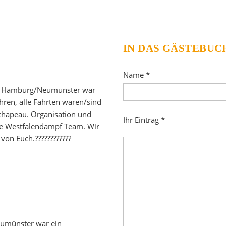
IN DAS GÄSTEBUC
Name *
ch Hamburg/Neumünster war
ahren, alle Fahrten waren/sind
 chapeau. Organisation und
Ihr Eintrag *
te Westfalendampf Team. Wir
von Euch.????????????
eumünster war ein