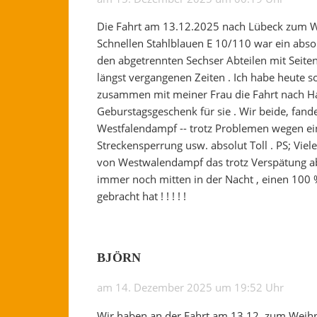
Die Fahrt am 13.12.2025 nach Lübeck zum W
Schnellen Stahlblauen E 10/110 war ein absolut
den abgetrennten Sechser Abteilen mit Seiten
längst vergangenen Zeiten . Ich habe heute so
zusammen mit meiner Frau die Fahrt nach Ha
Geburstagsgeschenk für sie . Wir beide, fand
Westfalendampf -- trotz Problemen wegen ei
Streckensperrung usw. absolut Toll . PS; Vie
von Westwalendampf das trotz Verspätung ab
immer noch mitten in der Nacht , einen 100 %
gebracht hat ! ! ! ! !
BJÖRN
am 14. Dezember 2025 um 19:52 Uhr
Wir haben an der Fahrt am 13.12. zum Weih