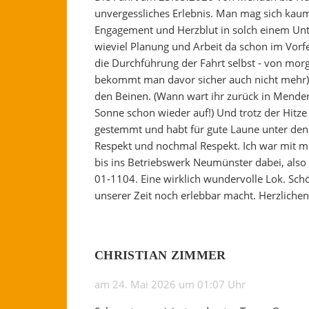
unvergessliches Erlebnis. Man mag sich kaum 
Engagement und Herzblut in solch einem Unt
wieviel Planung und Arbeit da schon im Vorfe
die Durchführung der Fahrt selbst - von morge
bekommt man davor sicher auch nicht mehr) 
den Beinen. (Wann wart ihr zurück in Menden
Sonne schon wieder auf!) Und trotz der Hitze 
gestemmt und habt für gute Laune unter den 
Respekt und nochmal Respekt. Ich war mit
bis ins Betriebswerk Neumünster dabei, also
01-1104. Eine wirklich wundervolle Lok. Schö
unserer Zeit noch erlebbar macht. Herzliche
CHRISTIAN ZIMMER
am 24. Mai 2026 um 01:07 Uhr