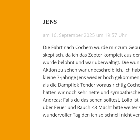
JENS
am 16. September 2025 um 19:57 Uhr
Die Fahrt nach Cochem wurde mir zum Geburt
skeptisch, da ich das Zepter komplett aus d
wurde belohnt und war überwältigt. Die wu
Aktion zu sehen war unbeschreiblich. Ich hab
kleine 7-jährige Jens wieder hoch gekommen i
als die Dampflok Tender voraus richtig Coche
hatten wir noch sehr nette und sympathische
Andreas: Falls du das sehen solltest, Lollo is
über Feuer und Rauch <3 Macht bitte weiter s
wundervoller Tag den ich so schnell nicht ve