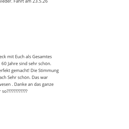
wieder. Fahrt am 23.5.26
eck mit Euch als Gesamtes
60 Jahre sind sehr schön.
 perfekt gemacht! Die Stimmung
ach Sehr schön. Das war
esen . Danke an das ganze
so????????????